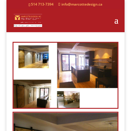
514 713-7394
info@marcottedesign.ca